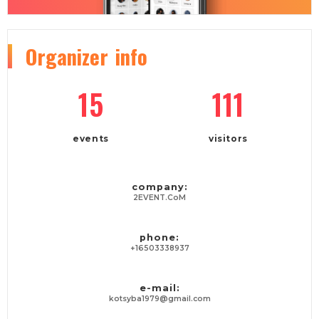
Organizer
info
15
111
events
visitors
company:
2EVENT.CoM
phone:
+16503338937
e-mail:
kotsyba1979@gmail.com