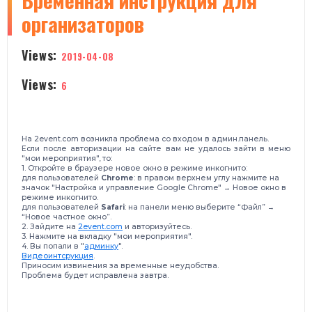
​Временная инструкция для
организаторов
Views:
2019-04-08
Views:
6
На 2event.com возникла проблема со входом в админ.панель.
Если после авторизации на сайте вам не удалось зайти в меню
"мои мероприятия", то:
1. Откройте в браузере новое окно в режиме инкогнито:
для пользователей
Chrome
: в правом верхнем углу нажмите на
значок "Настройка и управление Google Chrome" → Новое окно в
режиме инкогнито.
для пользователей
Safari
: на панели меню выберите “Файл” →
“Новое частное окно”.
2. Зайдите на
2event.com
и авторизуйтесь.
3. Нажмите на вкладку "мои мероприятия".
4. Вы попали в "
админку
".
Видеоинтсрукция
.
Приносим извинения за временные неудобства.
Проблема будет исправлена завтра.