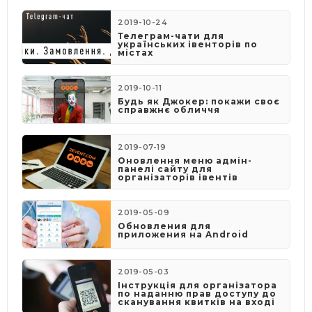
2019-10-24
Телеграм-чати для
українських івенторів по
містах
2019-10-11
Будь як Джокер: покажи своє
справжнє обличчя
2019-07-19
Оновлення меню адмін-
панелі сайту для
організаторів івентів
2019-05-09
​Обновления для
приложения на Android
2019-05-03
​Інструкція для організатора
по наданню прав доступу до
сканування квитків на вході