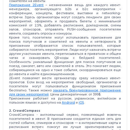
сожителей на ивенты.
Приложение 2Event
– незаменимая вещь для каждого ивент-
менеджера, организующего b2b и b2c мероприятия –
конференции, концерты, фестивали, выставки и networking-
встречи. Здесь организаторы могут создать лендинги для своих
мероприятий, оформлять и продавать билеты с минимальной
комиссией от 2,5%, добавлять расписания, докладчиков, схемы
залов, спонсоров, отправлять PUSH-сообщения посетителям
ивента, создавать опросы и конкурсы.
Кроме того, посетители могут использовать приложение для
поиска попутчиков и сожителей на ивенты и нетворкинга. В
приложении отображается список пользователей, которые
собираются посетить мероприятие. Люди могут назначать встречи
другим участникам ивента, переписываться в приватном и общем
чатах и сканировать QR-коды с бейджей посетителей.
Особенность: уникальный функционал для поиска попутчиков на
поезд, самолет, авто или сожителей в отель. Это помогает людям,
собирающимся на одно и тоже события, скоординироваться еще
до ивента и найти единомышленников.
2Event позволяет вести организатору сразу несколько ивент-
проектов. Если вход на мероприятие свободный, организатор и
посетители могут пользоваться функционалом приложения
бесплатно. Также можно
заказать брендированное приложение
для своих мероприятий
. Цены демократичные: от 399$.
Приложение работает на русском, украинском, английском и
польском языках и доступно на
Android
и
iOS
.
2. CrowdCompass
CrowdCompass - англоязычный сервис, позволяющий вовлечь
посетителей в ивент. В приложении создается единая сеть для
гостей события, спикеров и спонсоров — а интерактивные карты и
расписания встреч помогут им лучше ориентироваться на