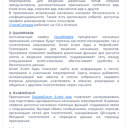
мероприятии. Для ведения различных типов событий
предусмотрены дополнительные приложения: conference app,
trade show app, corporate app, educational app и другие.
В приложении встроенный механизм контроля безопасности и
конфиденциальности. Также есть расписания событий, доступны
профили докладчиков, поиск спонсоров.
CrowdCompass
работает на iOS и Android.
3. QuickMobile
Англоязычный сервис
QuickMobile
предлагает несколько
приложений, которые будут полезны как event-менеджерам, так и
посетителям мероприятий: Smart Event Apps и MobileEvent.
Последнее создано для ведения нескольких проектов.
Программа позволяет выбирать различные функции для расчета
сметы и ведения мероприятий, поддерживает сеть между
сотрудниками event-компании, обеспечивает удобство и
безопасность данных.
Smart Event Apps помогает найти всю информацию о месте,
программе и участниках мероприятий. Здесь можно добавлять
интересующие вас ивенты в список избранного, задавать
вопросы докладчикам, участвовать в опросах, розыгрышах и
общаться с другими посетителями через соц.сети.
4. DoubleDutch
Приложение
DoubleDutch Event App
позволяет контролировать
ход подготовки одновременно нескольких мероприятий. В рамках
сервиса доступно несколько полезных функций: поддержка связи
с сотрудниками, быстрый обмен сообщениями, создание опросов,
организация сетей для посетителей, сканирование QR-кодов с
бейджей посетителей и передача данных на страницу
приложения.