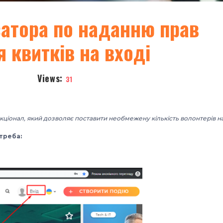
ізатора по наданню прав
 квитків на вході
Views:
31
іонал, який дозволяє поставити необмежену кількість волонтерів на 
треба: