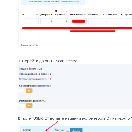
3. Перейти до опції "Scan access".
В поле "USER ID" вставте наданий волонтером ID і натисніть 