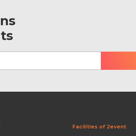
ons
ts
y
Facilities of 2event