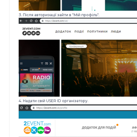
3. Після авторизації зайти в "Мій профіль".
4. Надати свій USER ID організатор
у
.