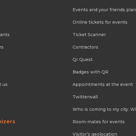
Events and your friends pla
Online tickets for events
pants
Ticket Scanner
rs
Contractors
Qr Quest
Badges with QR
t us
Appointments at the event
Twitterwall
Who is coming to my city. W
nizers
Room-mates for events
Visitor’s geolocation