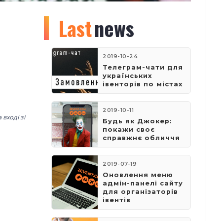
Last
news
2019-10-24
Телеграм-чати для
українських
івенторів по містах
2019-10-11
вході зі
Будь як Джокер:
покажи своє
справжнє обличчя
2019-07-19
Оновлення меню
адмін-панелі сайту
для організаторів
івентів