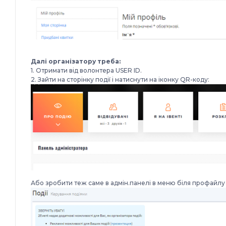
Далі організатору треба:
1. Отримати від волонтера USER ID.
2. Зайти на сторінку події і натиснути на іконку QR-коду:
Або зробити теж саме в адмін.панелі в меню біля профайлу с